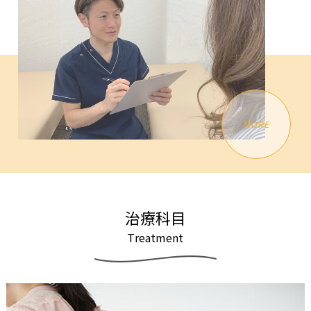
MORE
治
療
科
目
T
r
e
a
t
m
e
n
t