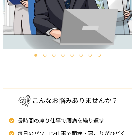
こ
ん
な
お
悩
み
あ
り
ま
せ
ん
か
？
長時間の座り仕事で腰痛を繰り返す
毎日のパソコン仕事で頭痛・肩こりがひどく