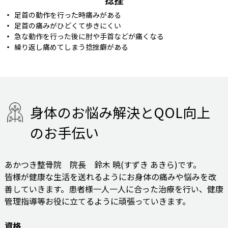
足首の動作を行った時痛みがある
足首の痛みがひどくて歩きにくい
急な動作を行った後に肘や手首などが痛くなる
繰り返し痛めてしまう捻挫癖がある
身
体
の
お
悩
み
解
決
と
Q
O
L
向
上
の
お
手
伝
い
あかつき整骨院 院長 鈴木 暁(すずき あきら)です。
皆様が健康な生活を送れるようにお身体の痛みや悩みを改
善していきます。患者様一人一人に合った治療を行い、健康
管理指導等お役に立てるように頑張っていきます。
資格