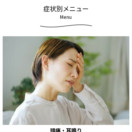
症
状
別
メ
ニ
ュ
ー
M
e
n
u
頭痛・耳鳴り