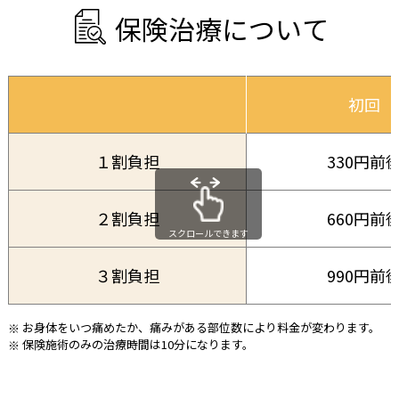
保
険
治
療
に
つ
い
て
初回
１割負担
330円前
２割負担
660円前
スクロールできます
３割負担
990円前
お身体をいつ痛めたか、痛みがある部位数により料金が変わります。
保険施術のみの治療時間は10分になります。