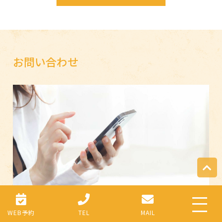
お
問
い
合
わ
せ
WEB予約
TEL
MAIL