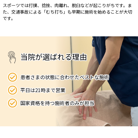
スポーツでは打撲、捻挫、肉離れ、脱臼などが起こりがちです。ま
た、交通事故による「むち打ち」も早期に施術を始めることが大切
です。
当
院
が
選
ば
れ
る
理
由
患者さまの状態に合わせたベストな施術
平日は21時まで営業
国家資格を持つ施術者のみが担当