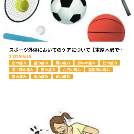
スポーツ外傷においてのケアについて【本厚木駅で痛みの原因を取り除く あかつき整骨院】
2022/06/15
頭の痛み
首の痛み
肩の痛み
背中の痛み
肘の痛み
手・腕の痛み
腰の痛み
お尻の痛み
股関節の痛み
膝の痛み
脚の痛み
足の痛み