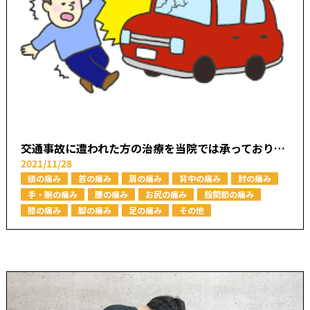
交通事故に遭われた方の治療を当院では承っております【本厚木駅で痛みの原因を取り除く あかつき整骨院】
2021/11/28
頭の痛み
首の痛み
肩の痛み
背中の痛み
肘の痛み
手・腕の痛み
腰の痛み
お尻の痛み
股関節の痛み
膝の痛み
脚の痛み
足の痛み
その他