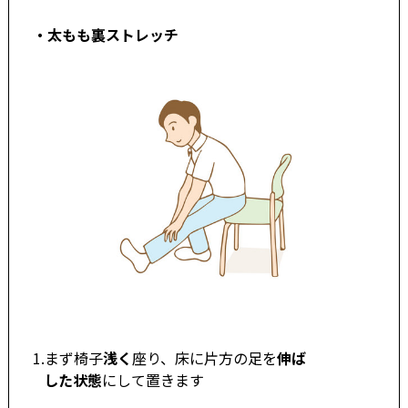
・太もも裏ストレッチ
1.まず椅子
浅く
座り、床に片方の足を
伸ば
した状態
にして置きます