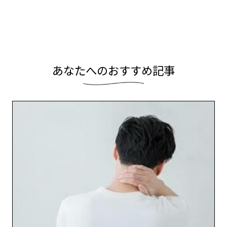
2024-03
2024-02
あ
な
た
へ
の
お
す
す
め
記
事