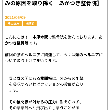
みの原因を取り除く あかつき整骨院】
2021/06/09
首の痛み
神経系
こんにちは！
本厚木駅
で整骨院を営んでおります、
あ
かつき整骨院
です。
前回の腰の
ヘルニア
に関連して、今回は
頚のヘルニア
に
ついて取り上げてまいります。
骨と骨の間にある
椎間板
は、外からの衝撃
を吸収するいわばクッションの役目があり
ます。
その椎間板が
外からの圧力
に耐えられず、
そのまま外へと飛び出てしまうことがあ