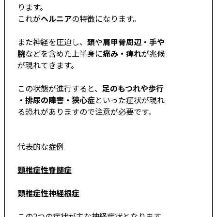
ります。
これが
ヘルニア
の特徴になります。
また神経を圧迫し、
頚
や
肩甲骨周辺・手や
腕
などを含めた上半身に
痛み・痺れ
が兆候
が現れてきます。
この状態が進行すると、
足のもつれや歩行
・排尿の障害・狭心症
といった症状が現れ
る恐れがありますので注意が必要です。
代表的な症例
頸椎症性脊髄症
頸椎症性神経根症
この2つの症状が主な神経症状となります。