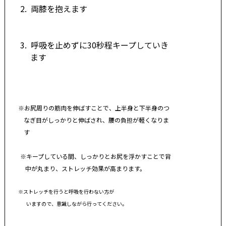
2. 両膝を抱えます
3. 呼吸を止めずに30秒程キープしていき
ます
※お尻周りの筋肉を伸ばすことで、上半身と下半身の
つ
なぎ目
がしっかりと伸ばされ、腰の負担が軽くなりま
す
※キープしている間、しっかりとお尻を浮かすことで
背
中が
丸
まり、ストレッチ効果が高まります。
※ストレッチを行うと呼吸を行わない方が
いますので、意識しながら行ってください。